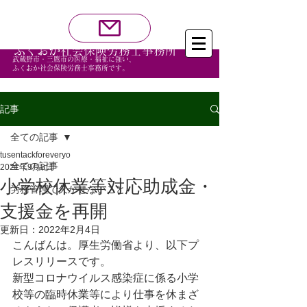
福祉・医療・訪問看護業界の社労士をお探しなら
お問い合わせ
ふくおか社会保険労務士事務所
武蔵野市・三鷹市の医療・福祉に強い、
ふくおか社会保険労務士事務所です。
記事
全ての記事
tusentackforeveryo
全ての記事
2021年9月8日
小学校休業等対応助成金・
労務管理で欠かせないこと
支援金を再開
更新日：
2022年2月4日
こんばんは。厚生労働省より、以下プ
レスリリースです。
新型コロナウイルス感染症に係る小学
校等の臨時休業等により仕事を休まざ